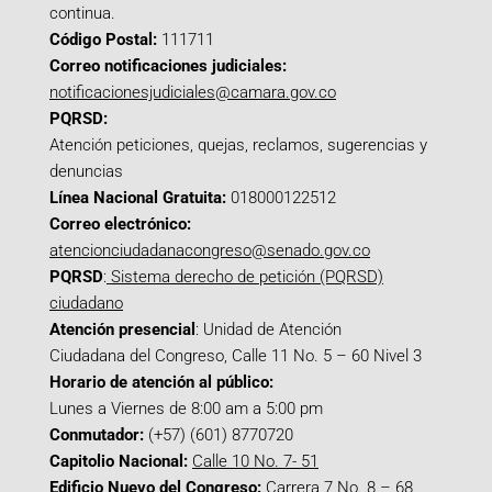
continua.
Código Postal:
111711
Correo notificaciones judiciales:
notificacionesjudiciales@camara.gov.co
PQRSD:
Atención peticiones, quejas, reclamos, sugerencias y
denuncias
Línea Nacional Gratuita:
018000122512
Correo electrónico:
atencionciudadanacongreso@senado.gov.co
PQRSD
:
Sistema derecho de petición (PQRSD)
ciudadano
Atención presencial
: Unidad de Atención
Ciudadana del Congreso, Calle 11 No. 5 – 60 Nivel 3
Horario de atención al público:
Lunes a Viernes de 8:00 am a 5:00 pm
Conmutador:
(+57) (601) 8770720
Capitolio Nacional:
Calle 10 No. 7- 51
Edificio Nuevo del Congreso:
Carrera 7 No. 8 – 68