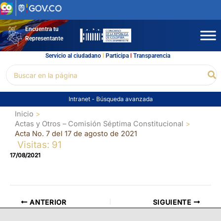
Ir
al
contenido
Encuentra tu
Representante
Servicio al ciudadano
l
Participa
l
Transparencia
Buscar
Bu
por:
Intranet
-
Búsqueda avanzada
Inicio
Actas y Otros – Comisión Séptima Constitucional
Acta No. 7 del 17 de agosto de 2021
Visitas: 91
17/08/2021
ANTERIOR
SIGUIENTE