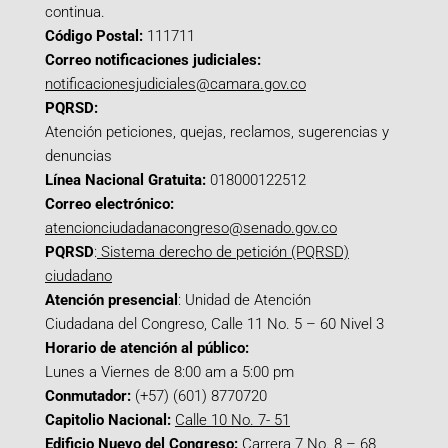
continua.
Código Postal:
111711
Correo notificaciones judiciales:
notificacionesjudiciales@camara.gov.co
PQRSD:
Atención peticiones, quejas, reclamos, sugerencias y
denuncias
Línea Nacional Gratuita:
018000122512
Correo electrónico:
atencionciudadanacongreso@senado.gov.co
PQRSD
:
Sistema derecho de petición (PQRSD)
ciudadano
Atención presencial
: Unidad de Atención
Ciudadana del Congreso, Calle 11 No. 5 – 60 Nivel 3
Horario de atención al público:
Lunes a Viernes de 8:00 am a 5:00 pm
Conmutador:
(+57) (601) 8770720
Capitolio Nacional:
Calle 10 No. 7- 51
Edificio Nuevo del Congreso:
Carrera 7 No. 8 – 68