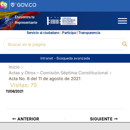
Ir
al
contenido
Encuentra tu
Representante
Servicio al ciudadano
l
Participa
l
Transparencia
Buscar
Bu
por:
Intranet
-
Búsqueda avanzada
Inicio
Actas y Otros – Comisión Séptima Constitucional
Acta No. 6 del 11 de agosto de 2021
Visitas: 75
11/08/2021
ANTERIOR
SIGUIENTE