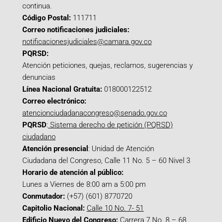
continua.
Código Postal:
111711
Correo notificaciones judiciales:
notificacionesjudiciales@camara.gov.co
PQRSD:
Atención peticiones, quejas, reclamos, sugerencias y
denuncias
Línea Nacional Gratuita:
018000122512
Correo electrónico:
atencionciudadanacongreso@senado.gov.co
PQRSD
:
Sistema derecho de petición (PQRSD)
ciudadano
Atención presencial
: Unidad de Atención
Ciudadana del Congreso, Calle 11 No. 5 – 60 Nivel 3
Horario de atención al público:
Lunes a Viernes de 8:00 am a 5:00 pm
Conmutador:
(+57) (601) 8770720
Capitolio Nacional:
Calle 10 No. 7- 51
Edificio Nuevo del Congreso:
Carrera 7 No. 8 – 68