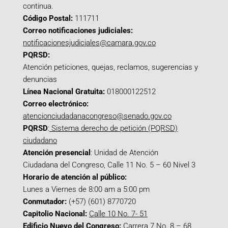
continua.
Código Postal:
111711
Correo notificaciones judiciales:
notificacionesjudiciales@camara.gov.co
PQRSD:
Atención peticiones, quejas, reclamos, sugerencias y
denuncias
Línea Nacional Gratuita:
018000122512
Correo electrónico:
atencionciudadanacongreso@senado.gov.co
PQRSD
:
Sistema derecho de petición (PQRSD)
ciudadano
Atención presencial
: Unidad de Atención
Ciudadana del Congreso, Calle 11 No. 5 – 60 Nivel 3
Horario de atención al público:
Lunes a Viernes de 8:00 am a 5:00 pm
Conmutador:
(+57) (601) 8770720
Capitolio Nacional:
Calle 10 No. 7- 51
Edificio Nuevo del Congreso:
Carrera 7 No. 8 – 68