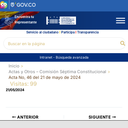
Ir
al
contenido
Encuentra tu
Representante
Servicio al ciudadano
l
Participa
l
Transparencia
Buscar
Bu
por:
Intranet
-
Búsqueda avanzada
Inicio
Actas y Otros – Comisión Séptima Constitucional
Acta No, 46 del 21 de mayo de 2024
Visitas: 99
21/05/2024
ANTERIOR
SIGUIENTE