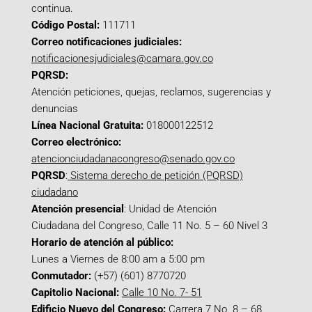
continua.
Código Postal:
111711
Correo notificaciones judiciales:
notificacionesjudiciales@camara.gov.co
PQRSD:
Atención peticiones, quejas, reclamos, sugerencias y
denuncias
Línea Nacional Gratuita:
018000122512
Correo electrónico:
atencionciudadanacongreso@senado.gov.co
PQRSD
:
Sistema derecho de petición (PQRSD)
ciudadano
Atención presencial
: Unidad de Atención
Ciudadana del Congreso, Calle 11 No. 5 – 60 Nivel 3
Horario de atención al público:
Lunes a Viernes de 8:00 am a 5:00 pm
Conmutador:
(+57) (601) 8770720
Capitolio Nacional:
Calle 10 No. 7- 51
Edificio Nuevo del Congreso:
Carrera 7 No. 8 – 68