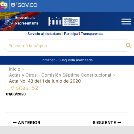
Ir
al
contenido
Encuentra tu
Representante
Servicio al ciudadano
l
Participa
l
Transparencia
Buscar
Bu
por:
Intranet
-
Búsqueda avanzada
Inicio
Actas y Otros – Comisión Séptima Constitucional
Acta No. 43 del 1 de junio de 2020
Visitas: 62
01/06/2020
ANTERIOR
SIGUIENTE