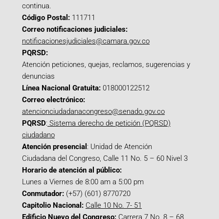
continua.
Código Postal:
111711
Correo notificaciones judiciales:
notificacionesjudiciales@camara.gov.co
PQRSD:
Atención peticiones, quejas, reclamos, sugerencias y
denuncias
Línea Nacional Gratuita:
018000122512
Correo electrónico:
atencionciudadanacongreso@senado.gov.co
PQRSD
:
Sistema derecho de petición (PQRSD)
ciudadano
Atención presencial
: Unidad de Atención
Ciudadana del Congreso, Calle 11 No. 5 – 60 Nivel 3
Horario de atención al público:
Lunes a Viernes de 8:00 am a 5:00 pm
Conmutador:
(+57) (601) 8770720
Capitolio Nacional:
Calle 10 No. 7- 51
Edificio Nuevo del Congreso:
Carrera 7 No. 8 – 68