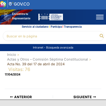
Ir
al
contenido
Encuentra tu
Representante
Servicio al ciudadano
l
Participa
l
Transparencia
Buscar
Bu
por:
Intranet
-
Búsqueda avanzada
Inicio
Actas y Otros – Comisión Séptima Constitucional
Acta No. 39 del 17 de abril de 2024
Visitas: 76
17/04/2024
ANTERIOR
SIGUIENTE