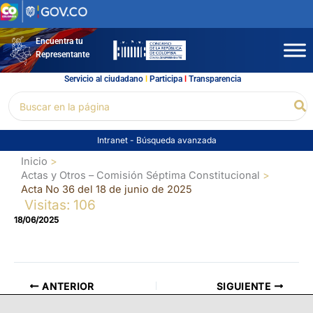
Ir
al
contenido
Encuentra tu
Representante
Servicio al ciudadano
l
Participa
l
Transparencia
Buscar
Bu
por:
Intranet
-
Búsqueda avanzada
Inicio
Actas y Otros – Comisión Séptima Constitucional
Acta No 36 del 18 de junio de 2025
Visitas: 106
18/06/2025
ANTERIOR
SIGUIENTE