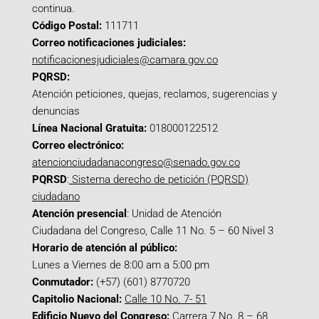
continua.
Código Postal:
111711
Correo notificaciones judiciales:
notificacionesjudiciales@camara.gov.co
PQRSD:
Atención peticiones, quejas, reclamos, sugerencias y
denuncias
Línea Nacional Gratuita:
018000122512
Correo electrónico:
atencionciudadanacongreso@senado.gov.co
PQRSD
:
Sistema derecho de petición (PQRSD)
ciudadano
Atención presencial
: Unidad de Atención
Ciudadana del Congreso, Calle 11 No. 5 – 60 Nivel 3
Horario de atención al público:
Lunes a Viernes de 8:00 am a 5:00 pm
Conmutador:
(+57) (601) 8770720
Capitolio Nacional:
Calle 10 No. 7- 51
Edificio Nuevo del Congreso:
Carrera 7 No. 8 – 68