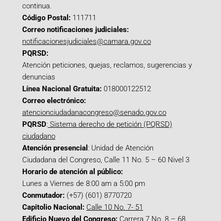
continua.
Código Postal:
111711
Correo notificaciones judiciales:
notificacionesjudiciales@camara.gov.co
PQRSD:
Atención peticiones, quejas, reclamos, sugerencias y
denuncias
Línea Nacional Gratuita:
018000122512
Correo electrónico:
atencionciudadanacongreso@senado.gov.co
PQRSD
:
Sistema derecho de petición (PQRSD)
ciudadano
Atención presencial
: Unidad de Atención
Ciudadana del Congreso, Calle 11 No. 5 – 60 Nivel 3
Horario de atención al público:
Lunes a Viernes de 8:00 am a 5:00 pm
Conmutador:
(+57) (601) 8770720
Capitolio Nacional:
Calle 10 No. 7- 51
Edificio Nuevo del Congreso:
Carrera 7 No. 8 – 68