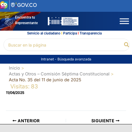
Ir
al
contenido
Encuentra tu
Representante
Servicio al ciudadano
l
Participa
l
Transparencia
Buscar
Bu
por:
Intranet
-
Búsqueda avanzada
Inicio
Actas y Otros – Comisión Séptima Constitucional
Acta No. 35 del 11 de junio de 2025
Visitas: 83
11/06/2025
ANTERIOR
SIGUIENTE