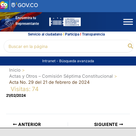
Ir
al
contenido
Encuentra tu
Representante
Servicio al ciudadano
l
Participa
l
Transparencia
Buscar
Bu
por:
Intranet
-
Búsqueda avanzada
Inicio
Actas y Otros – Comisión Séptima Constitucional
Acta No. 29 del 21 de febrero de 2024
Visitas: 74
21/02/2024
ANTERIOR
SIGUIENTE