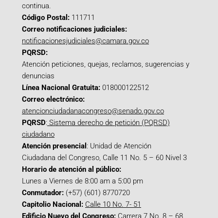
continua.
Código Postal:
111711
Correo notificaciones judiciales:
notificacionesjudiciales@camara.gov.co
PQRSD:
Atención peticiones, quejas, reclamos, sugerencias y
denuncias
Línea Nacional Gratuita:
018000122512
Correo electrónico:
atencionciudadanacongreso@senado.gov.co
PQRSD
:
Sistema derecho de petición (PQRSD)
ciudadano
Atención presencial
: Unidad de Atención
Ciudadana del Congreso, Calle 11 No. 5 – 60 Nivel 3
Horario de atención al público:
Lunes a Viernes de 8:00 am a 5:00 pm
Conmutador:
(+57) (601) 8770720
Capitolio Nacional:
Calle 10 No. 7- 51
Edificio Nuevo del Congreso:
Carrera 7 No. 8 – 68