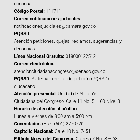
continua.
Código Postal:
111711
Correo notificaciones judiciales:
notificacionesjudiciales@camara.gov.co
PQRSD:
Atención peticiones, quejas, reclamos, sugerencias y
denuncias
Línea Nacional Gratuita:
018000122512
Correo electrónico:
atencionciudadanacongreso@senado.gov.co
PQRSD
:
Sistema derecho de petición (PQRSD)
ciudadano
Atención presencial
: Unidad de Atención
Ciudadana del Congreso, Calle 11 No. 5 – 60 Nivel 3
Horario de atención al público:
Lunes a Viernes de 8:00 am a 5:00 pm
Conmutador:
(+57) (601) 8770720
Capitolio Nacional:
Calle 10 No. 7- 51
Edificio Nuevo del Congreso:
Carrera 7 No. 8 – 68