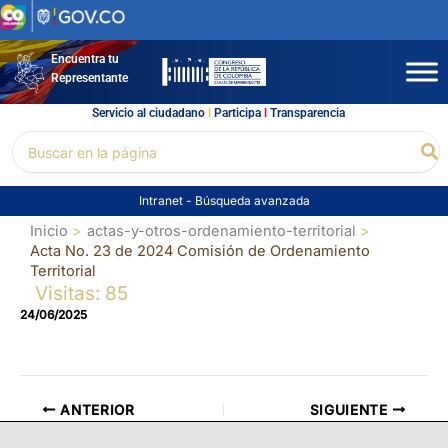
Ir
al
contenido
Encuentra tu
Representante
Servicio al ciudadano
l
Participa
l
Transparencia
Buscar
Bu
por:
Intranet
-
Búsqueda avanzada
Inicio
actas-y-otros-ordenamiento-territorial
Acta No. 23 de 2024 Comisión de Ordenamiento
Territorial
Visitas: 85
24/06/2025
ANTERIOR
SIGUIENTE