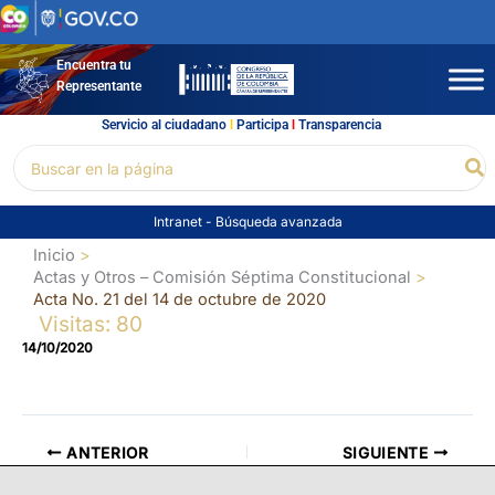
Ir
al
contenido
Encuentra tu
Representante
Servicio al ciudadano
l
Participa
l
Transparencia
Buscar
Bu
por:
Intranet
-
Búsqueda avanzada
Inicio
Actas y Otros – Comisión Séptima Constitucional
Acta No. 21 del 14 de octubre de 2020
Visitas: 80
14/10/2020
ANTERIOR
SIGUIENTE