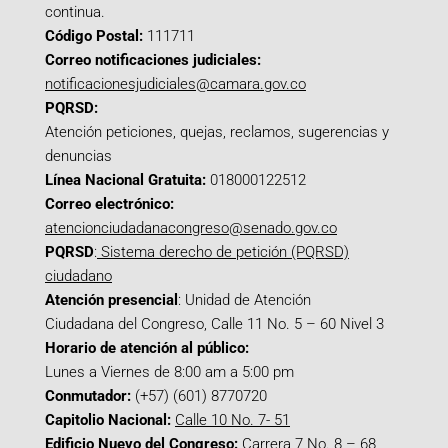
continua.
Código Postal:
111711
Correo notificaciones judiciales:
notificacionesjudiciales@camara.gov.co
PQRSD:
Atención peticiones, quejas, reclamos, sugerencias y
denuncias
Línea Nacional Gratuita:
018000122512
Correo electrónico:
atencionciudadanacongreso@senado.gov.co
PQRSD
:
Sistema derecho de petición (PQRSD)
ciudadano
Atención presencial
: Unidad de Atención
Ciudadana del Congreso, Calle 11 No. 5 – 60 Nivel 3
Horario de atención al público:
Lunes a Viernes de 8:00 am a 5:00 pm
Conmutador:
(+57) (601) 8770720
Capitolio Nacional:
Calle 10 No. 7- 51
Edificio Nuevo del Congreso:
Carrera 7 No. 8 – 68