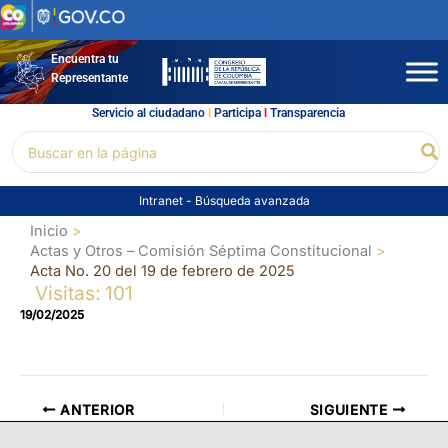
Ir
al
contenido
Encuentra tu
Representante
Servicio al ciudadano
l
Participa
l
Transparencia
Buscar
Bu
por:
Intranet
-
Búsqueda avanzada
Inicio
Actas y Otros – Comisión Séptima Constitucional
Acta No. 20 del 19 de febrero de 2025
Visitas: 101
19/02/2025
ANTERIOR
SIGUIENTE