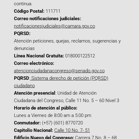
continua.
Código Postal:
111711
Correo notificaciones judiciales:
notificacionesjudiciales@camara.gov.co
PQRSD:
Atención peticiones, quejas, reclamos, sugerencias y
denuncias
Línea Nacional Gratuita:
018000122512
Correo electrónico:
atencionciudadanacongreso@senado.gov.co
PQRSD
:
Sistema derecho de petición (PQRSD)
ciudadano
Atención presencial
: Unidad de Atención
Ciudadana del Congreso, Calle 11 No. 5 – 60 Nivel 3
Horario de atención al público:
Lunes a Viernes de 8:00 am a 5:00 pm
Conmutador:
(+57) (601) 8770720
Capitolio Nacional:
Calle 10 No. 7- 51
Edificio Nuevo del Congreso:
Carrera 7 No. 8 – 68