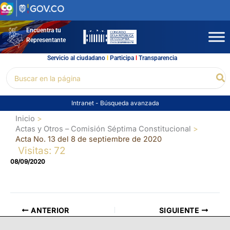
Ir
al
contenido
Encuentra tu
Representante
Servicio al ciudadano
l
Participa
l
Transparencia
Buscar
Bu
por:
Intranet
-
Búsqueda avanzada
Inicio
Actas y Otros – Comisión Séptima Constitucional
Acta No. 13 del 8 de septiembre de 2020
Visitas: 72
08/09/2020
ANTERIOR
SIGUIENTE