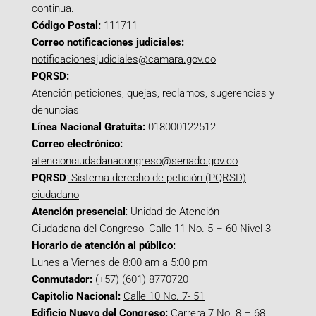
continua.
Código Postal:
111711
Correo notificaciones judiciales:
notificacionesjudiciales@camara.gov.co
PQRSD:
Atención peticiones, quejas, reclamos, sugerencias y
denuncias
Línea Nacional Gratuita:
018000122512
Correo electrónico:
atencionciudadanacongreso@senado.gov.co
PQRSD
:
Sistema derecho de petición (PQRSD)
ciudadano
Atención presencial
: Unidad de Atención
Ciudadana del Congreso, Calle 11 No. 5 – 60 Nivel 3
Horario de atención al público:
Lunes a Viernes de 8:00 am a 5:00 pm
Conmutador:
(+57) (601) 8770720
Capitolio Nacional:
Calle 10 No. 7- 51
Edificio Nuevo del Congreso:
Carrera 7 No. 8 – 68