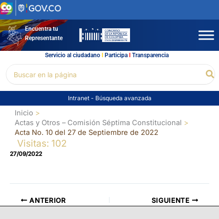
Ir
al
contenido
Encuentra tu
Representante
Servicio al ciudadano
l
Participa
l
Transparencia
Buscar
Bu
por:
Intranet
-
Búsqueda avanzada
Inicio
Actas y Otros – Comisión Séptima Constitucional
Acta No. 10 del 27 de Septiembre de 2022
Visitas: 102
27/09/2022
ANTERIOR
SIGUIENTE