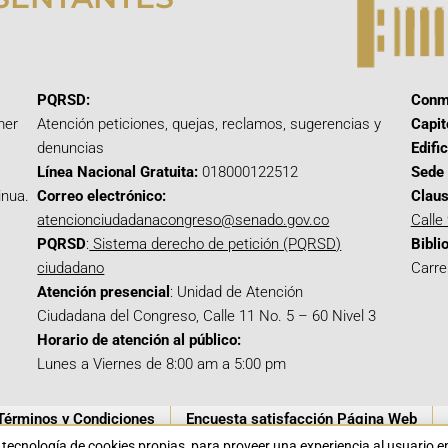
PQRSD:
Conm
mer
Atención peticiones, quejas, reclamos, sugerencias y
Capit
denuncias
Edifi
Línea Nacional Gratuita:
018000122512
Sede 
inua.
Correo electrónico:
Claus
atencionciudadanacongreso@senado.gov.co
Calle
PQRSD
:
Sistema derecho de petición (PQRSD)
Bibli
ciudadano
Carre
Atención presencial
: Unidad de Atención
Ciudadana del Congreso, Calle 11 No. 5 – 60 Nivel 3
Horario de atención al público:
Lunes a Viernes de 8:00 am a 5:00 pm
Términos y Condiciones
Encuesta satisfacción Página Web
a tecnología de cookies propias para proveer una experiencia al usuario 