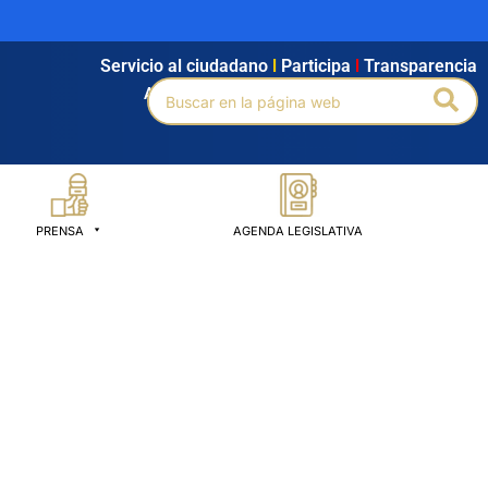
Servicio al ciudadano
l
Participa
l
Transparencia
Buscar
Bus
Agendamiento
l
Intranet
l
Búsqueda avanzada
por:
PRENSA
AGENDA LEGISLATIVA