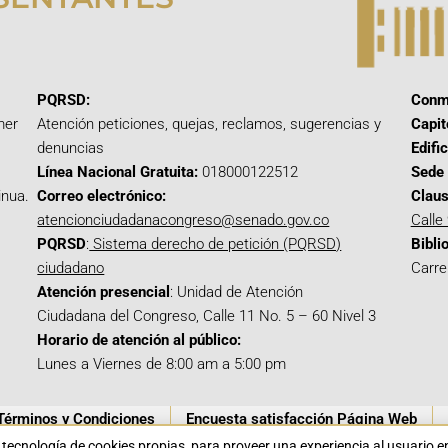
PQRSD:
Conm
mer
Atención peticiones, quejas, reclamos, sugerencias y
Capit
denuncias
Edifi
Línea Nacional Gratuita:
018000122512
Sede 
inua.
Correo electrónico:
Claus
atencionciudadanacongreso@senado.gov.co
Calle
PQRSD
:
Sistema derecho de petición (PQRSD)
Bibli
ciudadano
Carre
Atención presencial
: Unidad de Atención
Ciudadana del Congreso, Calle 11 No. 5 – 60 Nivel 3
Horario de atención al público:
Lunes a Viernes de 8:00 am a 5:00 pm
Términos y Condiciones
Encuesta satisfacción Página Web
a tecnología de cookies propias para proveer una experiencia al usuario 