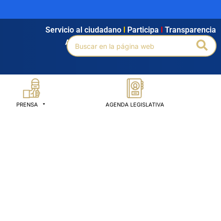
Servicio al ciudadano
l
Participa
l
Transparencia
Buscar
Bus
Agendamiento
l
Intranet
l
Búsqueda avanzada
por:
PRENSA
AGENDA LEGISLATIVA