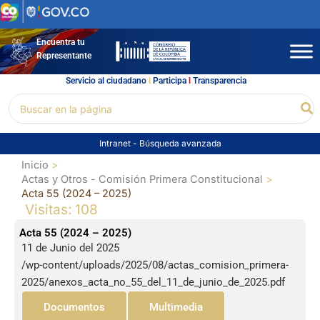
Ir
al
contenido
Encuentra tu
Representante
Servicio al ciudadano
l
Participa
l
Transparencia
Buscar
Bu
por:
Intranet
-
Búsqueda avanzada
Inicio
Actas y Otros - Comisión Primera Constitucional
Acta 55 (2024 – 2025)
Visitas: 108
Acta 55 (2024 – 2025)
11 de Junio del 2025
/wp-content/uploads/2025/08/actas_comision_primera-
2025/anexos_acta_no_55_del_11_de_junio_de_2025.pdf
Documentos
Multimedia