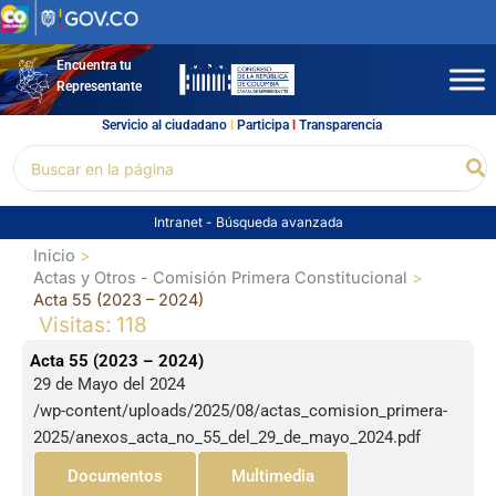
Ir
al
contenido
Encuentra tu
Representante
Servicio al ciudadano
l
Participa
l
Transparencia
Buscar
Bu
por:
Intranet
-
Búsqueda avanzada
Inicio
Actas y Otros - Comisión Primera Constitucional
Acta 55 (2023 – 2024)
Visitas: 118
Acta 55 (2023 – 2024)
29 de Mayo del 2024
/wp-content/uploads/2025/08/actas_comision_primera-
2025/anexos_acta_no_55_del_29_de_mayo_2024.pdf
Documentos
Multimedia