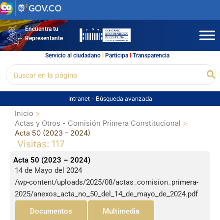
Ir
al
contenido
Encuentra tu
Representante
Servicio al ciudadano
l
Participa
l
Transparencia
Buscar
Bu
por:
Intranet
-
Búsqueda avanzada
Inicio
Actas y Otros - Comisión Primera Constitucional
Acta 50 (2023 – 2024)
Visitas: 117
Acta 50 (2023 – 2024)
14 de Mayo del 2024
/wp-content/uploads/2025/08/actas_comision_primera-
2025/anexos_acta_no_50_del_14_de_mayo_de_2024.pdf
Documentos
Multimedia