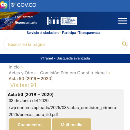
Ir
al
contenido
Encuentra tu
Representante
Servicio al ciudadano
l
Participa
l
Transparencia
Buscar
Bu
por:
Intranet
-
Búsqueda avanzada
Inicio
Actas y Otros - Comisión Primera Constitucional
Acta 50 (2019 – 2020)
Visitas: 91
Acta 50 (2019 – 2020)
03 de Junio del 2020
/wp-content/uploads/2025/08/actas_comision_primera-
2025/anexos_acta_50.pdf
Documentos
Multimedia