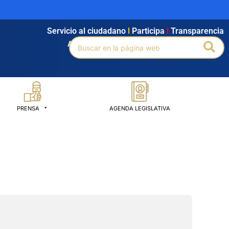
Servicio al ciudadano
l
Participa
l
Transparencia
Buscar
Bus
Agendamiento
l
Intranet
l
Búsqueda avanzada
por:
PRENSA
AGENDA LEGISLATIVA