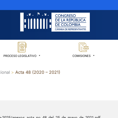
PROCESO LEGISLATIVO
COMISIONES
ional
Acta 48 (2020 – 2021)
ra-2025/anexos_acta_no_48_del_25_de_mayo_de_2021.pdf