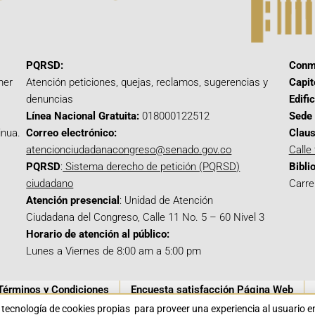
PQRSD:
Conm
mer
Atención peticiones, quejas, reclamos, sugerencias y
Capit
denuncias
Edifi
Línea Nacional Gratuita:
018000122512
Sede 
inua.
Correo electrónico:
Claus
atencionciudadanacongreso@senado.gov.co
Calle
PQRSD
:
Sistema derecho de petición (PQRSD)
Bibli
ciudadano
Carre
Atención presencial
: Unidad de Atención
Ciudadana del Congreso, Calle 11 No. 5 – 60 Nivel 3
Horario de atención al público:
Lunes a Viernes de 8:00 am a 5:00 pm
Términos y Condiciones
Encuesta satisfacción Página Web
a tecnología de cookies propias para proveer una experiencia al usuario 