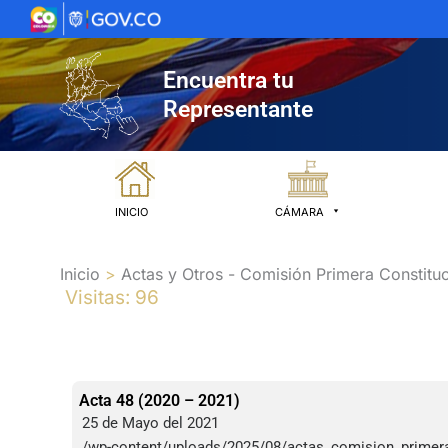
Ir
al
contenido
Encuentra tu
Representante
INICIO
CÁMARA
Inicio
Actas y Otros - Comisión Primera Constituc
Visitas: 96
Acta 48 (2020 – 2021)
25 de Mayo del 2021
/wp-content/uploads/2025/08/actas_comision_prime