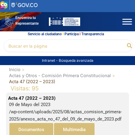
Ir
al
contenido
Encuentra tu
Representante
Servicio al ciudadano
l
Participa
l
Transparencia
Buscar
Bu
por:
Intranet
-
Búsqueda avanzada
Inicio
Actas y Otros - Comisión Primera Constitucional
Acta 47 (2022 – 2023)
Visitas: 95
Acta 47 (2022 – 2023)
09 de Mayo del 2023
/wp-content/uploads/2025/08/actas_comision_primera-
2025/anexos_acta_no_47_del_09_de_mayo_de_2023.pdf
Documentos
Multimedia