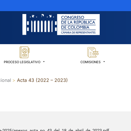
PROCESO LEGISLATIVO
COMISIONES
ional
Acta 43 (2022 – 2023)
-2025/anexos_acta_no_43_del_18_de_abril_de_2023.pdf