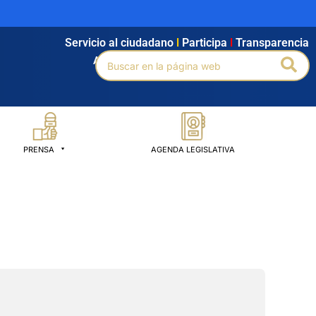
Servicio al ciudadano
l
Participa
l
Transparencia
Buscar
Bus
Agendamiento
l
Intranet
l
Búsqueda avanzada
por:
PRENSA
AGENDA LEGISLATIVA