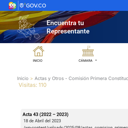
Ir
al
contenido
Encuentra tu
Representante
INICIO
CÁMARA
Inicio
Actas y Otros - Comisión Primera Constituc
Visitas: 110
Acta 43 (2022 – 2023)
18 de Abril del 2023
/wp-content/uploads/2025/08/actas_comision_primera