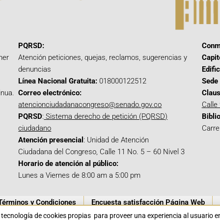
PQRSD:
Conm
mer
Atención peticiones, quejas, reclamos, sugerencias y
Capit
denuncias
Edifi
Línea Nacional Gratuita:
018000122512
Sede 
inua.
Correo electrónico:
Claus
atencionciudadanacongreso@senado.gov.co
Calle
PQRSD
:
Sistema derecho de petición (PQRSD)
Bibli
ciudadano
Carre
Atención presencial
: Unidad de Atención
Ciudadana del Congreso, Calle 11 No. 5 – 60 Nivel 3
Horario de atención al público:
Lunes a Viernes de 8:00 am a 5:00 pm
Términos y Condiciones
Encuesta satisfacción Página Web
a tecnología de cookies propias para proveer una experiencia al usuario 