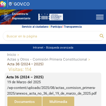
Ir
al
contenido
Encuentra tu
Representante
Servicio al ciudadano
l
Participa
l
Transparencia
Buscar
Bu
por:
Intranet
-
Búsqueda avanzada
Inicio
Actas y Otros - Comisión Primera Constitucional
Acta 36 (2024 – 2025)
Visitas: 114
Acta 36 (2024 – 2025)
19 de Marzo del 2025
/wp-content/uploads/2025/08/actas_comision_primera-
2025/anexos_acta_no_36_del_19_de_marzo_de_2025.pdf
Documentos
Multimedia