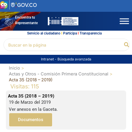
Ir
al
contenido
Encuentra tu
Representante
Servicio al ciudadano
l
Participa
l
Transparencia
Buscar
Bu
por:
Intranet
-
Búsqueda avanzada
Inicio
Actas y Otros - Comisión Primera Constitucional
Acta 35 (2018 – 2019)
Visitas: 115
Acta 35 (2018 – 2019)
19 de Marzo del 2019
Ver anexos en la Gaceta.
Documentos