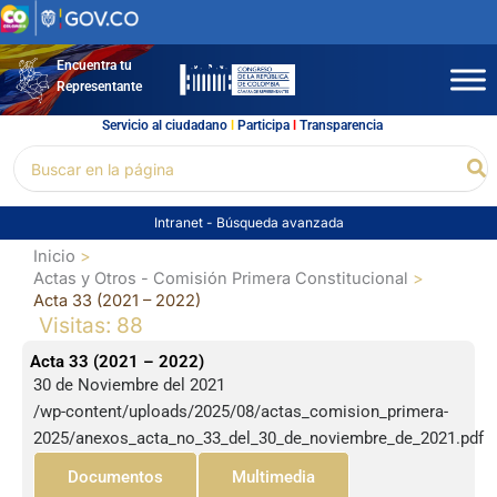
Ir
al
contenido
Encuentra tu
Representante
Servicio al ciudadano
l
Participa
l
Transparencia
Buscar
Bu
por:
Intranet
-
Búsqueda avanzada
Inicio
Actas y Otros - Comisión Primera Constitucional
Acta 33 (2021 – 2022)
Visitas: 88
Acta 33 (2021 – 2022)
30 de Noviembre del 2021
/wp-content/uploads/2025/08/actas_comision_primera-
2025/anexos_acta_no_33_del_30_de_noviembre_de_2021.pdf
Documentos
Multimedia