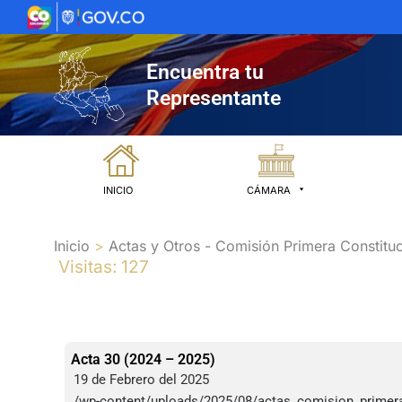
Ir
al
contenido
Encuentra tu
Representante
INICIO
CÁMARA
Inicio
Actas y Otros - Comisión Primera Constituc
Visitas: 127
Acta 30 (2024 – 2025)
19 de Febrero del 2025
/wp-content/uploads/2025/08/actas_comision_primer