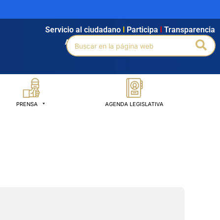
Servicio al ciudadano
l
Participa
l
Transparencia
Buscar
Bus
Agendamiento
l
Intranet
l
Búsqueda avanzada
por:
PRENSA
AGENDA LEGISLATIVA