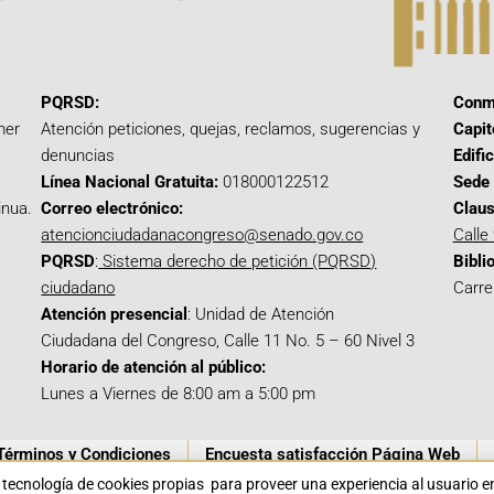
PQRSD:
Conm
mer
Atención peticiones, quejas, reclamos, sugerencias y
Capit
denuncias
Edifi
Línea Nacional Gratuita:
018000122512
Sede 
inua.
Correo electrónico:
Claus
atencionciudadanacongreso@senado.gov.co
Calle
PQRSD
:
Sistema derecho de petición (PQRSD)
Bibli
ciudadano
Carre
Atención presencial
: Unidad de Atención
Ciudadana del Congreso, Calle 11 No. 5 – 60 Nivel 3
Horario de atención al público:
Lunes a Viernes de 8:00 am a 5:00 pm
Términos y Condiciones
Encuesta satisfacción Página Web
a tecnología de cookies propias para proveer una experiencia al usuario 