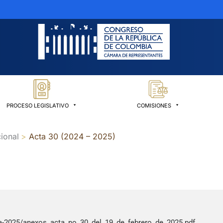
PROCESO LEGISLATIVO
COMISIONES
ional
Acta 30 (2024 – 2025)
a-2025/anexos_acta_no_30_del_19_de_febrero_de_2025.pdf