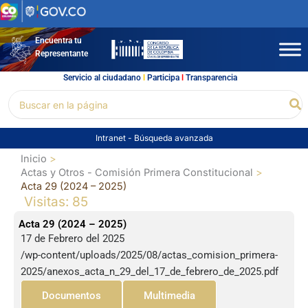
Ir
al
contenido
Encuentra tu
Representante
Servicio al ciudadano
l
Participa
l
Transparencia
Buscar
Bu
por:
Intranet
-
Búsqueda avanzada
Inicio
Actas y Otros - Comisión Primera Constitucional
Acta 29 (2024 – 2025)
Visitas: 85
Acta 29 (2024 – 2025)
17 de Febrero del 2025
/wp-content/uploads/2025/08/actas_comision_primera-
2025/anexos_acta_n_29_del_17_de_febrero_de_2025.pdf
Documentos
Multimedia