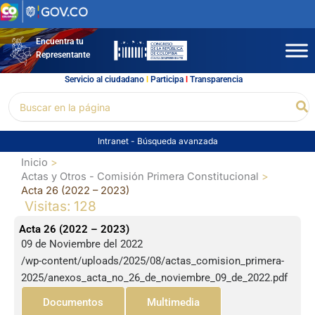
Ir
al
contenido
Encuentra tu
Representante
Servicio al ciudadano
l
Participa
l
Transparencia
Buscar
Bu
por:
Intranet
-
Búsqueda avanzada
Inicio
Actas y Otros - Comisión Primera Constitucional
Acta 26 (2022 – 2023)
Visitas: 128
Acta 26 (2022 – 2023)
09 de Noviembre del 2022
/wp-content/uploads/2025/08/actas_comision_primera-
2025/anexos_acta_no_26_de_noviembre_09_de_2022.pdf
Documentos
Multimedia