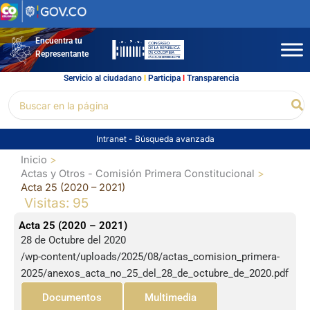
Ir
al
contenido
Encuentra tu
Representante
Servicio al ciudadano
l
Participa
l
Transparencia
Buscar
Bu
por:
Intranet
-
Búsqueda avanzada
Inicio
Actas y Otros - Comisión Primera Constitucional
Acta 25 (2020 – 2021)
Visitas: 95
Acta 25 (2020 – 2021)
28 de Octubre del 2020
/wp-content/uploads/2025/08/actas_comision_primera-
2025/anexos_acta_no_25_del_28_de_octubre_de_2020.pdf
Documentos
Multimedia