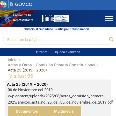
Ir
al
contenido
Encuentra tu
Representante
Servicio al ciudadano
l
Participa
l
Transparencia
Buscar
Bu
por:
Intranet
-
Búsqueda avanzada
Inicio
Actas y Otros - Comisión Primera Constitucional
Acta 25 (2019 – 2020)
Visitas: 95
Acta 25 (2019 – 2020)
06 de Noviembre del 2019
/wp-content/uploads/2025/08/actas_comision_primera-
2025/anexos_acta_no_25_del_06_de_noviembre_de_2019.pdf
Documentos
Multimedia