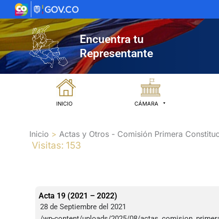
Ir
al
contenido
Encuentra tu
Representante
INICIO
CÁMARA
Inicio
Actas y Otros - Comisión Primera Constituc
Visitas: 153
Acta 19 (2021 – 2022)
28 de Septiembre del 2021
/wp-content/uploads/2025/08/actas_comision_primer