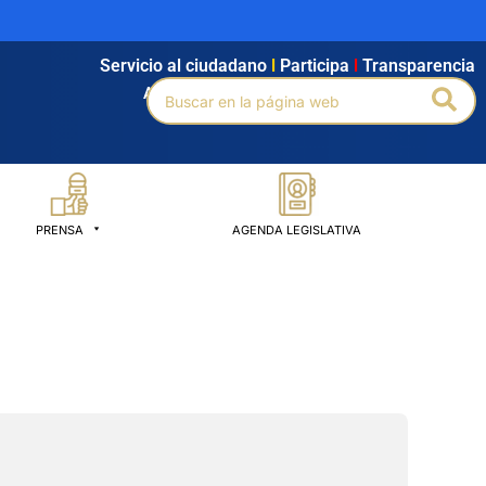
Servicio al ciudadano
l
Participa
l
Transparencia
Buscar
Bus
Agendamiento
l
Intranet
l
Búsqueda avanzada
por:
PRENSA
AGENDA LEGISLATIVA