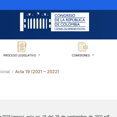
PROCESO LEGISLATIVO
COMISIONES
ional
Acta 19 (2021 – 2022)
a-2025/anexos_acta_no_19_del_28_de_septiembre_de_2021.pdf