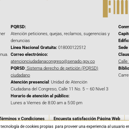
PQRSD:
Conm
mer
Atención peticiones, quejas, reclamos, sugerencias y
Capit
denuncias
Edifi
Línea Nacional Gratuita:
018000122512
Sede 
inua.
Correo electrónico:
Claus
atencionciudadanacongreso@senado.gov.co
Calle
PQRSD
:
Sistema derecho de petición (PQRSD)
Bibli
ciudadano
Carre
Atención presencial
: Unidad de Atención
Ciudadana del Congreso, Calle 11 No. 5 – 60 Nivel 3
Horario de atención al público:
Lunes a Viernes de 8:00 am a 5:00 pm
Términos y Condiciones
Encuesta satisfacción Página Web
a tecnología de cookies propias para proveer una experiencia al usuario 