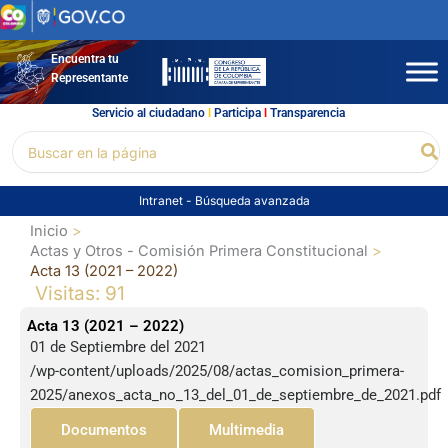
Ir
al
contenido
Encuentra tu
Representante
Servicio al ciudadano
l
Participa
l
Transparencia
Buscar
Bu
por:
Intranet
-
Búsqueda avanzada
Inicio
Actas y Otros - Comisión Primera Constitucional
Acta 13 (2021 – 2022)
Visitas: 91
Acta 13 (2021 – 2022)
01 de Septiembre del 2021
/wp-content/uploads/2025/08/actas_comision_primera-
2025/anexos_acta_no_13_del_01_de_septiembre_de_2021.pdf
Documentos
Multimedia