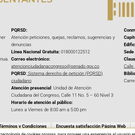
PQRSD:
Conm
mer
Atención peticiones, quejas, reclamos, sugerencias y
Capit
denuncias
Edifi
Línea Nacional Gratuita:
018000122512
Sede 
inua.
Correo electrónico:
Claus
atencionciudadanacongreso@senado.gov.co
Calle
PQRSD
:
Sistema derecho de petición (PQRSD)
Bibli
ciudadano
Carre
Atención presencial
: Unidad de Atención
Ciudadana del Congreso, Calle 11 No. 5 – 60 Nivel 3
Horario de atención al público:
Lunes a Viernes de 8:00 am a 5:00 pm
Términos y Condiciones
Encuesta satisfacción Página Web
a tecnología de cookies propias para proveer una experiencia al usuario 