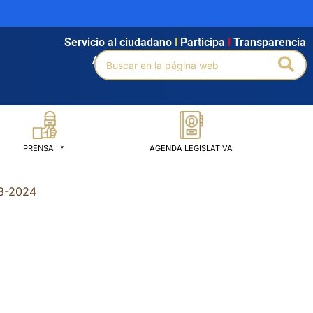
Servicio al ciudadano
l
Participa
l
Transparencia
Buscar
Bus
Agendamiento
l
Intranet
l
Búsqueda avanzada
por:
PRENSA
AGENDA LEGISLATIVA
3-2024