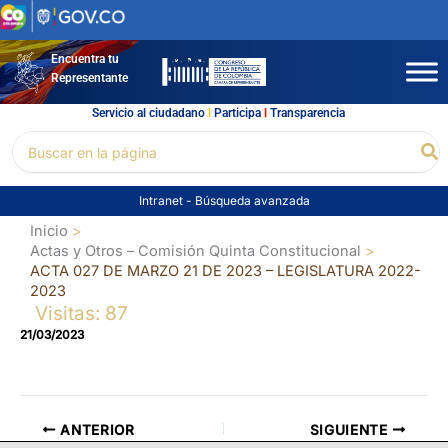
Ir
al
contenido
Encuentra tu
Representante
Servicio al ciudadano
l
Participa
l
Transparencia
Buscar
Bu
por:
Intranet
-
Búsqueda avanzada
Inicio
Actas y Otros – Comisión Quinta Constitucional
ACTA 027 DE MARZO 21 DE 2023 – LEGISLATURA 2022-
2023
Visitas: 87
21/03/2023
ANTERIOR
SIGUIENTE