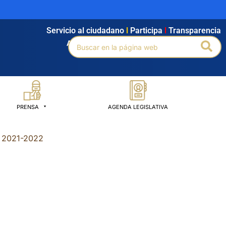
Servicio al ciudadano
l
Participa
l
Transparencia
Buscar
Bus
Agendamiento
l
Intranet
l
Búsqueda avanzada
por:
PRENSA
AGENDA LEGISLATIVA
 2021-2022