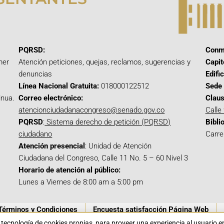
PQRSD:
Conm
mer
Atención peticiones, quejas, reclamos, sugerencias y
Capit
denuncias
Edifi
Línea Nacional Gratuita:
018000122512
Sede 
inua.
Correo electrónico:
Claus
atencionciudadanacongreso@senado.gov.co
Calle
PQRSD
:
Sistema derecho de petición (PQRSD)
Bibli
ciudadano
Carre
Atención presencial
: Unidad de Atención
Ciudadana del Congreso, Calle 11 No. 5 – 60 Nivel 3
Horario de atención al público:
Lunes a Viernes de 8:00 am a 5:00 pm
Términos y Condiciones
Encuesta satisfacción Página Web
a tecnología de cookies propias para proveer una experiencia al usuario 