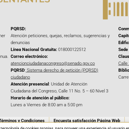
PQRSD:
Conm
mer
Atención peticiones, quejas, reclamos, sugerencias y
Capit
denuncias
Edifi
Línea Nacional Gratuita:
018000122512
Sede 
inua.
Correo electrónico:
Claus
atencionciudadanacongreso@senado.gov.co
Calle
PQRSD
:
Sistema derecho de petición (PQRSD)
Bibli
ciudadano
Carre
Atención presencial
: Unidad de Atención
Ciudadana del Congreso, Calle 11 No. 5 – 60 Nivel 3
Horario de atención al público:
Lunes a Viernes de 8:00 am a 5:00 pm
Términos y Condiciones
Encuesta satisfacción Página Web
a tecnología de cookies propias para proveer una experiencia al usuario 