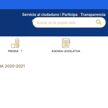
Servicio al ciudadano
l
Participa
l
Transparencia
Buscar
Bus
Agendamiento
l
Intranet
l
Búsqueda avanzada
por:
PRENSA
AGENDA LEGISLATIVA
RA 2020-2021