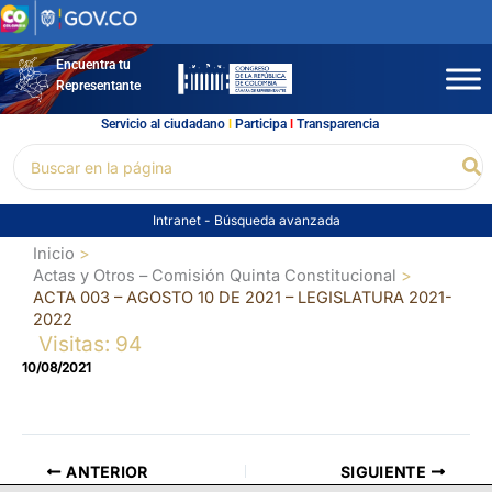
Ir
al
contenido
Encuentra tu
Representante
Servicio al ciudadano
l
Participa
l
Transparencia
Buscar
Bu
por:
Intranet
-
Búsqueda avanzada
Inicio
Actas y Otros – Comisión Quinta Constitucional
ACTA 003 – AGOSTO 10 DE 2021 – LEGISLATURA 2021-
2022
Visitas: 94
10/08/2021
ANTERIOR
SIGUIENTE