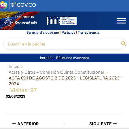
Ir
al
contenido
Encuentra tu
Representante
Servicio al ciudadano
l
Participa
l
Transparencia
Buscar
Bu
por:
Intranet
-
Búsqueda avanzada
Inicio
Actas y Otros – Comisión Quinta Constitucional
ACTA 001 DE AGOSTO 2 DE 2023 – LEGISLATURA 2023 –
2024
Visitas: 97
02/08/2023
ANTERIOR
SIGUIENTE