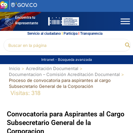
Ir
al
contenido
Encuentra tu
Representante
Servicio al ciudadano
l
Participa
l
Transparencia
Buscar
Bu
por:
Intranet
-
Búsqueda avanzada
Inicio
Acreditación Documental
Documentacion – Comisión Acreditación Documental
Proceso de convocatoria para aspirantes al cargo
Subsecretario General de la Corporación
Visitas: 318
Convocatoria para Aspirantes al Cargo
Subsecretario General de la
Corporacion