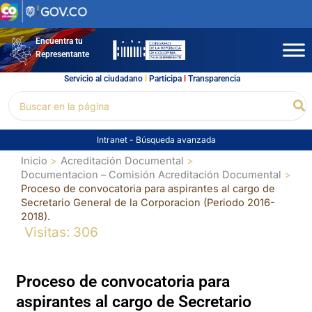
Ir
al
contenido
Encuentra tu
Representante
Servicio al ciudadano
l
Participa
l
Transparencia
Buscar
Bu
por:
Intranet
-
Búsqueda avanzada
Inicio
Acreditación Documental
Documentacion – Comisión Acreditación Documental
Proceso de convocatoria para aspirantes al cargo de
Secretario General de la Corporacion (Periodo 2016-
2018).
Visitas: 306
Proceso de convocatoria para
aspirantes al cargo de Secretario