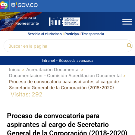
Ir
al
contenido
Encuentra tu
Representante
Servicio al ciudadano
l
Participa
l
Transparencia
Buscar
Bu
por:
Intranet
-
Búsqueda avanzada
Inicio
Acreditación Documental
Documentacion – Comisión Acreditación Documental
Proceso de convocatoria para aspirantes al cargo de
Secretario General de la Corporación (2018-2020)
Visitas: 292
Proceso de convocatoria para
aspirantes al cargo de Secretario
General de la Corporación (2018-2020)