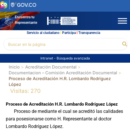
Ir
al
contenido
Encuentra tu
Representante
Servicio al ciudadano
l
Participa
l
Transparencia
Buscar
Bu
por:
Intranet
-
Búsqueda avanzada
Inicio
Acreditación Documental
Documentacion – Comisión Acreditación Documental
Proceso de Acreditación H.R. Lombardo Rodríguez
López
Visitas: 270
Proceso de Acreditación H.R. Lombardo Rodríguez López
Proceso de mediante el cual se acreditó las calidades
para posesionarse como H. Representante al doctor
Lombardo Rodríguez López.