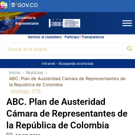
Ir
al
contenido
Encuentra tu
Representante
Servicio al ciudadano
l
Participa
l
Transparencia
Buscar
Bu
por:
Intranet
-
Búsqueda avanzada
Inicio
Noticias
ABC. Plan de Austeridad Cámara de Representantes de
la República de Colombia
Visitas: 175
ABC. Plan de Austeridad
Cámara de Representantes de
la República de Colombia