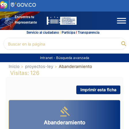
Ir
al
contenido
Encuentra tu
Representante
Servicio al ciudadano
l
Participa
l
Transparencia
Buscar
Bu
por:
Intranet
-
Búsqueda avanzada
Inicio
proyectos-ley
Abanderamiento
Visitas: 126
Imprimir esta ficha
Abanderamiento