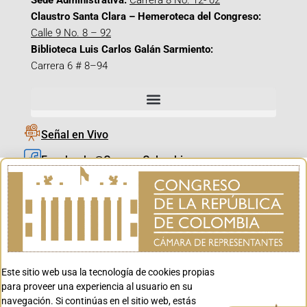
Sede Administrativa:
Carrera 8 No. 12- 02
Claustro Santa Clara – Hemeroteca del Congreso:
Calle 9 No. 8 – 92
Biblioteca Luis Carlos Galán Sarmiento:
Carrera 6 # 8–94
Señal en Vivo
Facebook_@CamaraColombia
Instagram_@CamaraColombia
X_@CamaraColombia
Youtube_@CamaraColombia
Tiktok_@CamaraColombia
Este sitio web usa la tecnología de cookies propias
Youtube_@CanalCongreso
para proveer una experiencia al usuario en su
navegación. Si continúas en el sitio web, estás