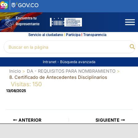
Ir
al
contenido
Encuentra tu
Representante
Servicio al ciudadano
l
Participa
l
Transparencia
Buscar
Bu
por:
Intranet
-
Búsqueda avanzada
Inicio
DA - REQUISITOS PARA NOMBRAMIENTO
8. Certificado de Antecedentes Disciplinarios
Visitas: 150
13/08/2025
ANTERIOR
SIGUIENTE