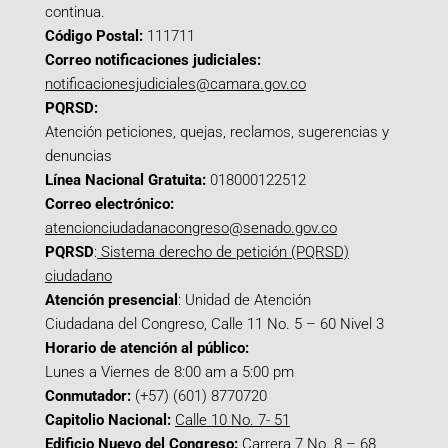
continua.
Código Postal:
111711
Correo notificaciones judiciales:
notificacionesjudiciales@camara.gov.co
PQRSD:
Atención peticiones, quejas, reclamos, sugerencias y
denuncias
Línea Nacional Gratuita:
018000122512
Correo electrónico:
atencionciudadanacongreso@senado.gov.co
PQRSD
:
Sistema derecho de petición (PQRSD)
ciudadano
Atención presencial
: Unidad de Atención
Ciudadana del Congreso, Calle 11 No. 5 – 60 Nivel 3
Horario de atención al público:
Lunes a Viernes de 8:00 am a 5:00 pm
Conmutador:
(+57) (601) 8770720
Capitolio Nacional:
Calle 10 No. 7- 51
Edificio Nuevo del Congreso:
Carrera 7 No. 8 – 68