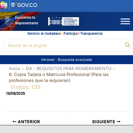
Ir
al
contenido
Encuentra tu
Representante
Servicio al ciudadano
l
Participa
l
Transparencia
Buscar
Bu
por:
Intranet
-
Búsqueda avanzada
Inicio
DA - REQUISITOS PARA NOMBRAMIENTO
6. Copia Tarjeta o Matrícula Profesional (Para las
profesiones que la requieran)
Visitas: 135
13/08/2025
ANTERIOR
SIGUIENTE