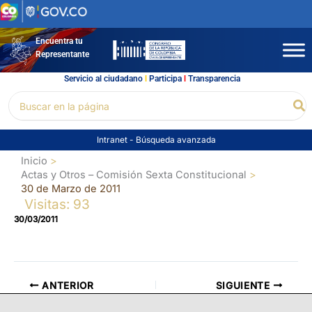
Ir
al
contenido
Encuentra tu
Representante
Servicio al ciudadano
l
Participa
l
Transparencia
Buscar
Bu
por:
Intranet
-
Búsqueda avanzada
Inicio
Actas y Otros – Comisión Sexta Constitucional
30 de Marzo de 2011
Visitas: 93
30/03/2011
ANTERIOR
SIGUIENTE