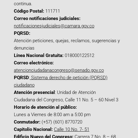
continua.
Código Postal:
111711
Correo notificaciones judiciales:
notificacionesjudiciales@camara.gov.co
PQRSD:
Atención peticiones, quejas, reclamos, sugerencias y
denuncias
Línea Nacional Gratuita:
018000122512
Correo electrónico:
atencionciudadanacongreso@senado.gov.co
PQRSD
:
Sistema derecho de petición (PQRSD)
ciudadano
Atención presencial
: Unidad de Atención
Ciudadana del Congreso, Calle 11 No. 5 – 60 Nivel 3
Horario de atención al público:
Lunes a Viernes de 8:00 am a 5:00 pm
Conmutador:
(+57) (601) 8770720
Capitolio Nacional:
Calle 10 No. 7- 51
Edificio Nuevo del Congreso:
Carrera 7 No. 8 – 68