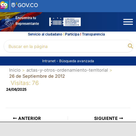
Ir
al
contenido
Encuentra tu
Representante
Servicio al ciudadano
l
Participa
l
Transparencia
Buscar
Bu
por:
Intranet
-
Búsqueda avanzada
Inicio
actas-y-otros-ordenamiento-territorial
26 de Septiembre de 2012
Visitas: 76
24/06/2025
ANTERIOR
SIGUIENTE