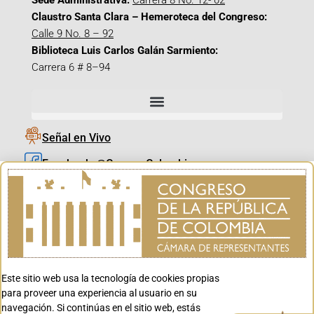
Sede Administrativa:
Carrera 8 No. 12- 02
Claustro Santa Clara – Hemeroteca del Congreso:
Calle 9 No. 8 – 92
Biblioteca Luis Carlos Galán Sarmiento:
Carrera 6 # 8–94
Señal en Vivo
Facebook_@CamaraColombia
Instagram_@CamaraColombia
X_@CamaraColombia
Youtube_@CamaraColombia
Tiktok_@CamaraColombia
Este sitio web usa la tecnología de cookies propias
Youtube_@CanalCongreso
para proveer una experiencia al usuario en su
navegación. Si continúas en el sitio web, estás