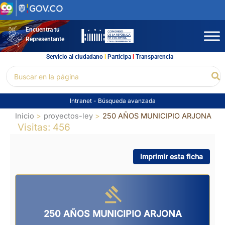
Ir
al
contenido
Encuentra tu
Representante
Servicio al ciudadano
l
Participa
l
Transparencia
Buscar
Bu
por:
Intranet
-
Búsqueda avanzada
Inicio
proyectos-ley
250 AÑOS MUNICIPIO ARJONA
Visitas: 456
Imprimir esta ficha
250 AÑOS MUNICIPIO ARJONA