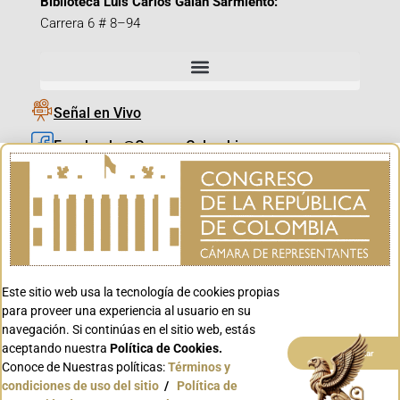
Biblioteca Luis Carlos Galán Sarmiento:
Carrera 6 # 8–94
Señal en Vivo
Facebook_@CamaraColombia
Instagram_@CamaraColombia
X_@CamaraColombia
Youtube_@CamaraColombia
Tiktok_@CamaraColombia
Este sitio web usa la tecnología de cookies propias
Youtube_@CanalCongreso
para proveer una experiencia al usuario en su
navegación. Si continúas en el sitio web, estás
aceptando nuestra
Política de Cookies.
Aceptar
Conoce de Nuestras políticas:
Términos y
condiciones de uso del sitio
/
Política de
Conoce GOV.CO